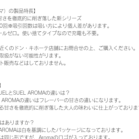
ロマ）の製品特長】
甘さを徹底的に削ぎ落した新シリーズ
500回※吸引回数は吸い方により個人差があります。
ールゼロ。使い捨てタイプなので充電も不要。
近くのドン・キホーテ店舗にお問合せの上、ご購入ください。
取扱がない可能性がります。
ト販売などはしておりません。
】
SUELとSUEL AROMAの違いは？
UEL AROMAの違いはフレーバーの甘さの違いになります。
る甘さを徹底的に削ぎ落した大人の味わいに仕上がっておりま
いはありますか？
L AROMAは白を基調にしたパッケージになっております。
は同じ形ですが、Aromaのロゴが入っております。