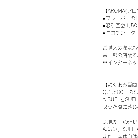
【AROMA(ア
●フレーバーの
●吸引回数1,
●ニコチン・タ
ご購入の際はお
※一部の店舗で
※インターネッ
【よくある質問
Q.1,500回の
A.SUELとS
吸った際に感じ
Q.見た目の違
A.はい。SUE
また、本体自体